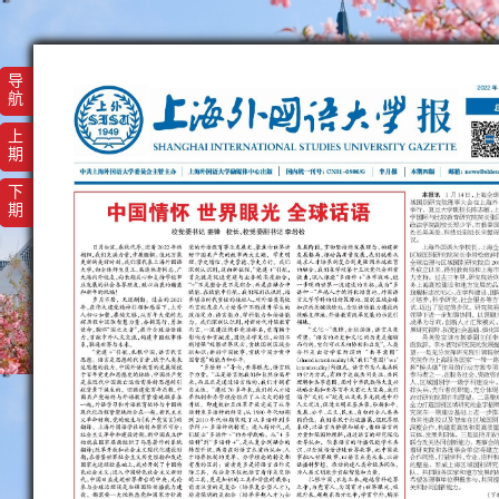
导
航
上
期
下
期