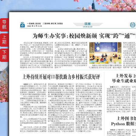
导
航
上
期
下
期