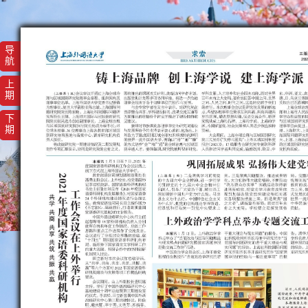
导
航
上
期
下
期