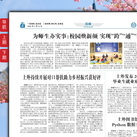
导
航
上
期
下
期