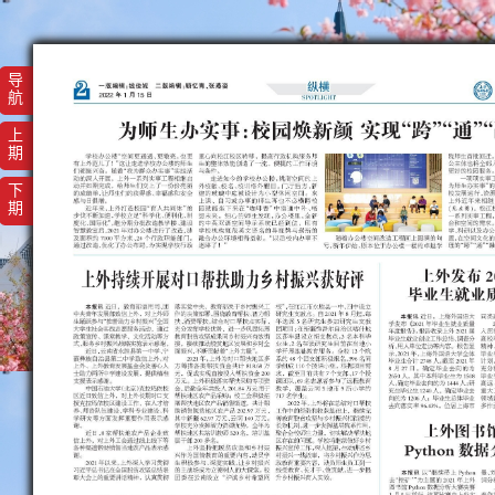
导
航
上
期
下
期