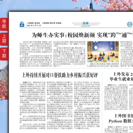
导
航
上
期
下
期