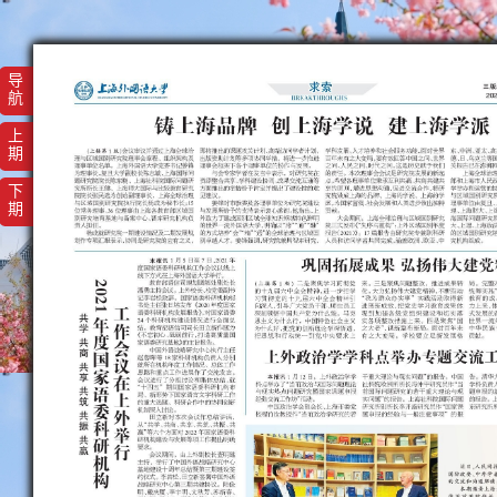
导
航
上
期
下
期