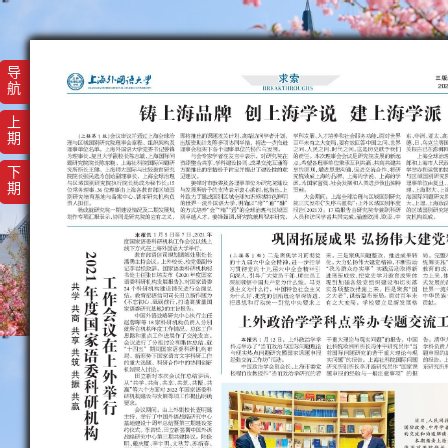
导
航
上
期
下
期